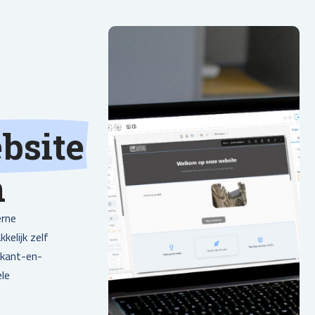
bsite
n
erne
kelijk zelf
 kant-en-
ele