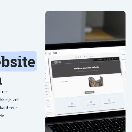
bsite
n
erne
kelijk zelf
 kant-en-
ele