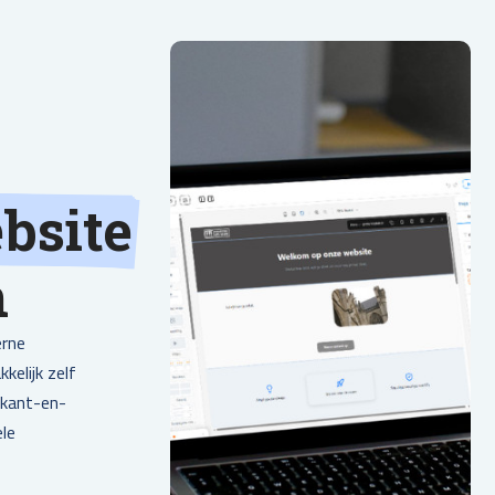
bsite
n
erne
kelijk zelf
 kant-en-
ele