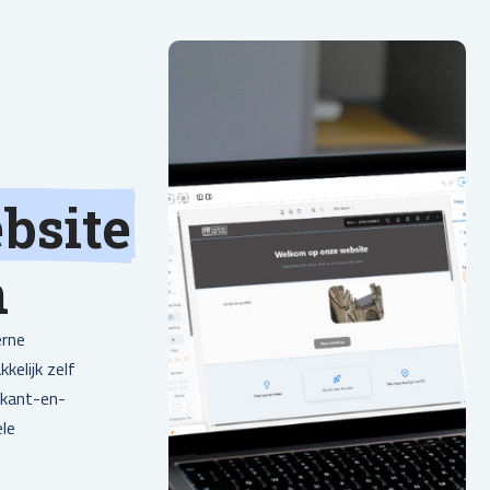
bsite
n
erne
kelijk zelf
 kant-en-
ele