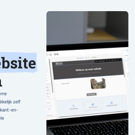
bsite
n
erne
kelijk zelf
 kant-en-
ele