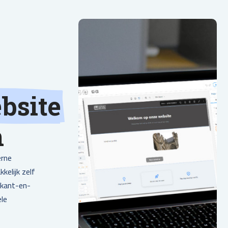
bsite
n
erne
kelijk zelf
 kant-en-
ele