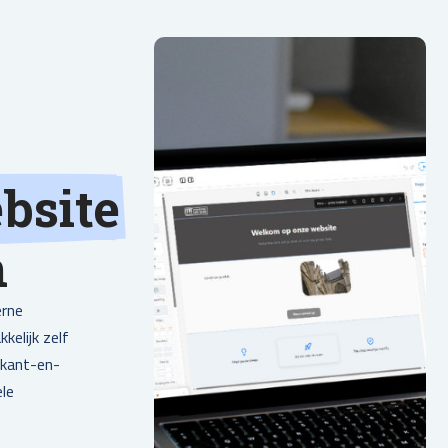
bsite
n
erne
kelijk zelf
 kant-en-
ele