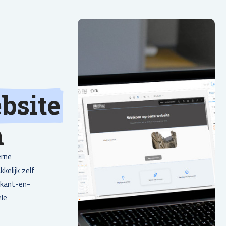
bsite
n
erne
kelijk zelf
 kant-en-
ele